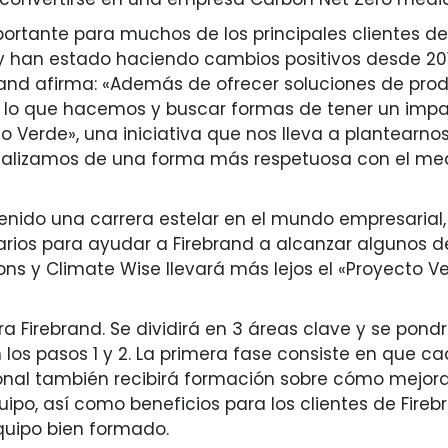
ortante para muchos de los principales clientes de
y han estado haciendo cambios positivos desde 2017
brand afirma: «Además de ofrecer soluciones de produ
r lo que hacemos y buscar formas de tener un impa
to Verde», una iniciativa que nos lleva a plantea
lizamos de una forma más respetuosa con el medio
tenido una carrera estelar en el mundo empresarial,
rios para ayudar a Firebrand a alcanzar algunos de 
ns y Climate Wise llevará más lejos el «Proyecto Ve
a Firebrand. Se dividirá en 3 áreas clave y se pond
n los pasos 1 y 2. La primera fase consiste en que
sonal también recibirá formación sobre cómo mejora
po, así como beneficios para los clientes de Fireb
quipo bien formado.