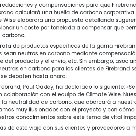
ar reducciones y compensaciones para que Firebran
brand calculará una huella de carbono corporativa
mate Wise elaborará una propuesta detallando suger
cionar un coste por tonelada a compensar que perm
 carbono.
e trata de productos específicos de la gama Firebra
 sean neutros en carbono mediante compensación. 
te del producto y el envío, etc. Sin embargo, asoci
neutras en carbono para los clientes de Firebrand se
e se debaten hasta ahora.
irebrand, Paul Oakley, ha declarado lo siguiente: «S
olaboración con el equipo de Climate Wise. Nuestr
 la neutralidad de carbono, que abarcará a nuestr
amos muy ilusionados con el proyecto y con cómo 
estros conocimientos sobre este tema de vital impo
s de este viaje con sus clientes y proveedores a