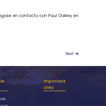
óngase en contacto con Paul Oakley en
Next
ce
Important
Links
icle
Tools