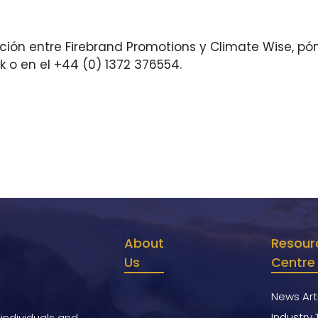
ción entre Firebrand Promotions y Climate Wise, p
 o en el +44 (0) 1372 376554.
About
Resour
Us
Centre
News Art
Industry 
 individuals and