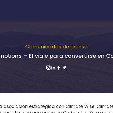
Comunicados de prensa
motions – El viaje para convertirse en C
 asociación estratégica con Climate Wise. Climat
a convertirse en una empresa Carbon Net Zero med