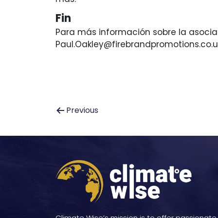
Fin
Para más información sobre la asocia
Paul.Oakley@firebrandpromotions.co.uk
Navegación
Previous
de
entradas
Climate Wise’s mission is to offer passionate