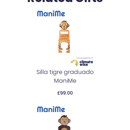
Silla tigre graduado
ManiMe
Add To Cart
£
99.00