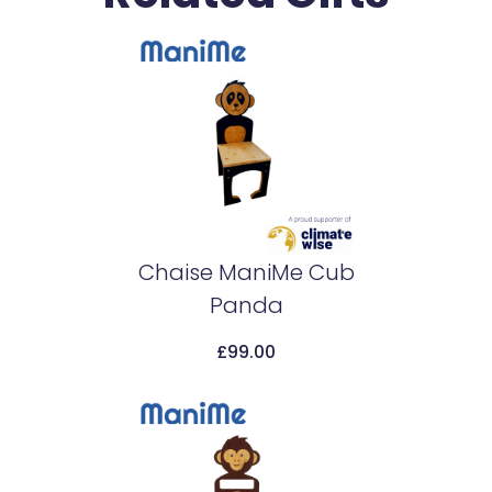
Chaise ManiMe Cub
Panda
Add To Cart
£
99.00