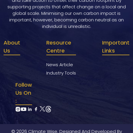
and take action to offset their carbon footprint by
supporting projects that affect change on a local and
global scale. Minimising our own carbon impact is
important, however, becoming carbon neutral as an
individual is unrealistic.
About
Resource
Important
Us
Centre
Links
News Article
Industry Tools
Follow
Us On
:
© 2026 Climate Wise. Designed And Developed By